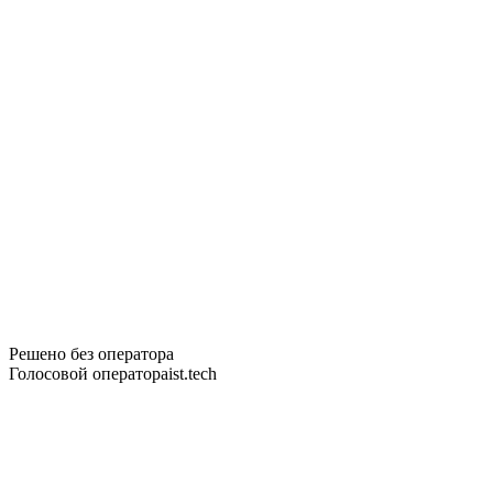
Решено без оператора
Голосовой оператор
aist.tech
Знакомо?
Так устроен входящий поток в больши