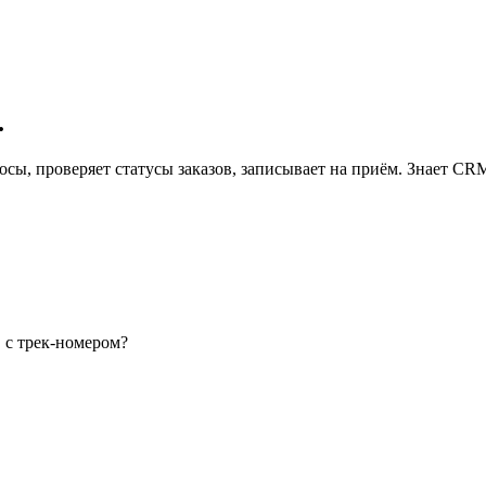
.
сы, проверяет статусы заказов, записывает на приём. Знает CRM
S с трек-номером?