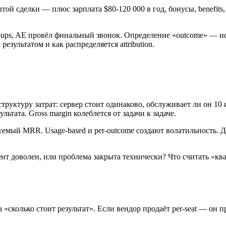
 сделки — плюс зарплата $80-120 000 в год, бонусы, benefits, o
llow-ups, AE провёл финальный звонок. Определение «outcome» 
езультатом и как распределяется attribution.
руктуру затрат: сервер стоит одинаково, обслуживает ли он 10 
ьтата. Gross margin колеблется от задачи к задаче.
зуемый MRR. Usage-based и per-outcome создают волатильность. 
нт доволен, или проблема закрыта технически? Что считать «к
 «сколько стоит результат». Если вендор продаёт per-seat — он 