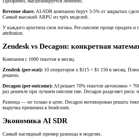
Прозрачно, масштабируется линейно.
Revenue share.
AI-SDR компании берут 3-5% от закрытых сделок
Самый высокий ARPU из трёх моделей.
У каждого архетипа своя логика. Per-outcome проще продать и п
attribution.
Zendesk vs Decagon: конкретная матема
Компания с 1000 тикетов в месяц.
Zendesk (per-seat):
10 операторов x $115 = $1 150 в месяц. Плюс
решено.
Decagon (per-outcome):
AI решает 70% тикетов автономно = 700
раз дешевле при лучшем outcome rate. Decagon разделяет риск:
Разница — не только в цене. Decagon мотивирован решать тикет
выручка привязана к headcount.
Экономика AI SDR
Самый наглядный пример разницы в моделях.