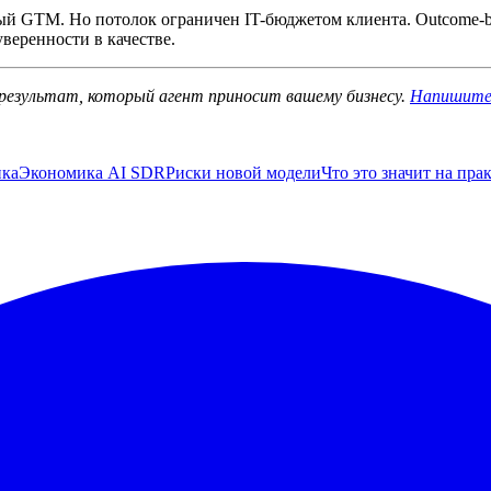
тный GTM. Но потолок ограничен IT-бюджетом клиента. Outcome
веренности в качестве.
а результат, который агент приносит вашему бизнесу.
Напишит
ика
Экономика AI SDR
Риски новой модели
Что это значит на пра