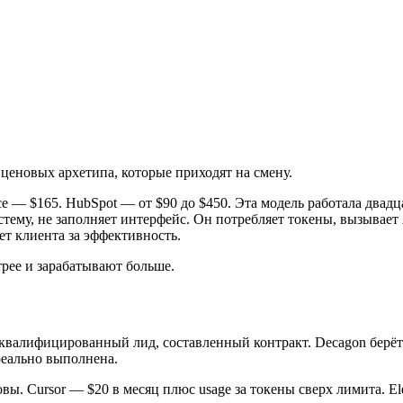
и ценовых архетипа, которые приходят на смену.
orce — $165. HubSpot — от $90 до $450. Эта модель работала двад
истему, не заполняет интерфейс. Он потребляет токены, вызывает 
ет клиента за эффективность.
трее и зарабатывают больше.
, квалифицированный лид, составленный контракт. Decagon берё
реально выполнена.
вы. Cursor — $20 в месяц плюс usage за токены сверх лимита. E