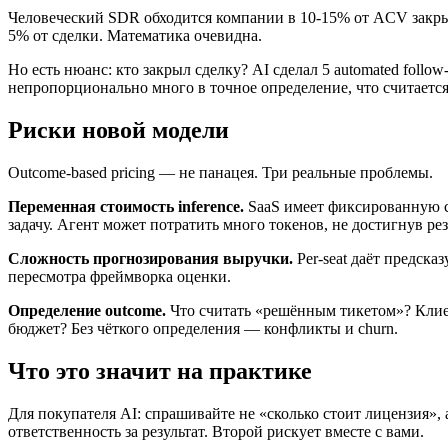
Человеческий SDR обходится компании в 10-15% от ACV закрытой
5% от сделки. Математика очевидна.
Но есть нюанс: кто закрыл сделку? AI сделал 5 automated fo
непропорционально много в точное определение, что считается р
Риски новой модели
Outcome-based pricing — не панацея. Три реальные проблемы.
Переменная стоимость inference.
SaaS имеет фиксированную ст
задачу. Агент может потратить много токенов, не достигнув резул
Сложность прогнозирования выручки.
Per-seat даёт предска
пересмотра фреймворка оценки.
Определение outcome.
Что считать «решённым тикетом»? Клие
бюджет? Без чёткого определения — конфликты и churn.
Что это значит на практике
Для покупателя AI: спрашивайте не «сколько стоит лицензия», а
ответственность за результат. Второй рискует вместе с вами.