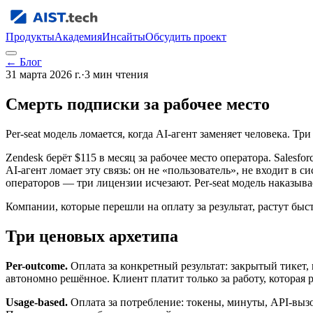
Продукты
Академия
Инсайты
Обсудить проект
← Блог
31 марта 2026 г.
·
3
мин чтения
Смерть подписки за рабочее место
Per-seat модель ломается, когда AI-агент заменяет человека. Тр
Zendesk берёт $115 в месяц за рабочее место оператора. Salesf
AI-агент ломает эту связь: он не «пользователь», не входит в с
операторов — три лицензии исчезают. Per-seat модель наказыва
Компании, которые перешли на оплату за результат, растут быс
Три ценовых архетипа
Per-outcome.
Оплата за конкретный результат: закрытый тикет
автономно решённое. Клиент платит только за работу, которая 
Usage-based.
Оплата за потребление: токены, минуты, API-вызо