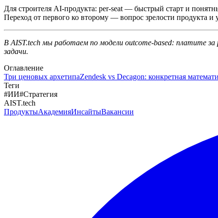
Для строителя AI-продукта: per-seat — быстрый старт и поня
Переход от первого ко второму — вопрос зрелости продукта и у
В AIST.tech мы работаем по модели outcome-based: платите з
задачи.
Оглавление
Три ценовых архетипа
Zendesk vs Decagon: конкретная математ
Теги
#
ИИ
#
Стратегия
AIST.tech
Продукты
Академия
Инсайты
Вакансии